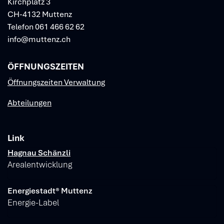
Kirchplatz 3
CH-4132 Muttenz
Telefon
061 466 62 62
info@muttenz.ch
ÖFFNUNGSZEITEN
Öffnungszeiten Verwaltung
Abteilungen
Link
Verschiedene Informationen
Hagnau Schänzli
Arealentwicklung
Energiestadt® Muttenz
Energie-Label