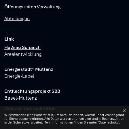
Öffnungszeiten Verwaltung
Abteilungen
Link
Verschiedene Informationen
Hagnau Schänzli
Arealentwicklung
Energiestadt® Muttenz
Energie-Label
Entflechtungsprojekt SBB
Basel-Muttenz
Grenzacherbrücke SBB
×
Webstatistik
Instandsetzung
Wir verwenden eine Webstatistik, um herauszufinden, wie wir unser Webangebot
für Sie verbessern können. Alle Daten werden anonymisiert und in Rechenzentren
in der Schweiz verarbeitet. Mehr Informationen finden Sie unter
“Datenschutz“
.