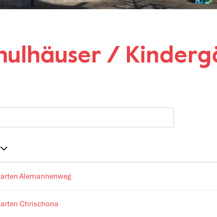
ausgewählt)
hulhäuser / Kinderg
garten Alemannenweg
garten Chrischona