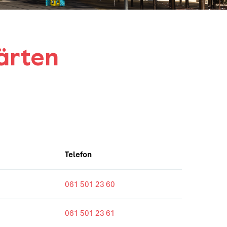
ärten
Telefon
061 501 23 60
061 501 23 61