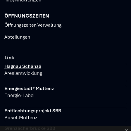
ÖFFNUNGSZEITEN
Öffnungszeiten Verwaltung
Abteilungen
Link
Verschiedene Informationen
Hagnau Schänzli
Arealentwicklung
Energiestadt® Muttenz
Energie-Label
Entflechtungsprojekt SBB
Basel-Muttenz
Grenzacherbrücke SBB
×