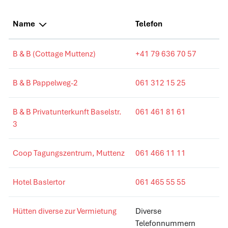
Name
Telefon
B & B (Cottage Muttenz)
+41 79 636 70 57
B & B Pappelweg-2
061 312 15 25
B & B Privatunterkunft Baselstr.
061 461 81 61
3
Coop Tagungszentrum, Muttenz
061 466 11 11
Hotel Baslertor
061 465 55 55
Hütten diverse zur Vermietung
Diverse
Telefonnummern