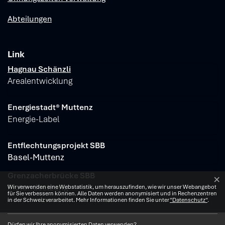
Abteilungen
Link
Verschiedene Informationen
Hagnau Schänzli
Arealentwicklung
Energiestadt® Muttenz
Energie-Label
Entflechtungsprojekt SBB
Basel-Muttenz
Grenzacherbrücke SBB
×
Webstatistik
Instandsetzung
Wir verwenden eine Webstatistik, um herauszufinden, wie wir unser Webangebot
für Sie verbessern können. Alle Daten werden anonymisiert und in Rechenzentren
in der Schweiz verarbeitet. Mehr Informationen finden Sie unter
“Datenschutz“
.
Dürfen wir Ihre anonymisierten Daten verwenden?