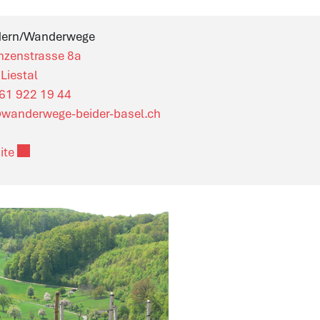
ern/Wanderwege
nzenstrasse 8a
Liestal
61 922 19 44
@wanderwege-beider-basel.ch
Externer Link wird in einem neuen Fenster geöffnet.
ite