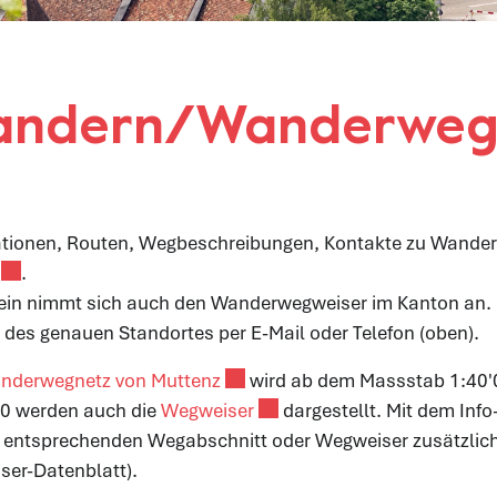
ählt)
ndern/Wanderwe
ationen, Routen, Wegbeschreibungen, Kontakte zu Wander
Externer Link wird in einem neuen Fenster geöffnet.
.
ein nimmt sich auch den Wanderwegweiser im Kanton an. B
des genauen Standortes per E-Mail oder Telefon (oben).
Externer Link wird in einem neue
nderwegnetz von Muttenz
wird ab dem Massstab 1:40'
Externer Link wird in einem 
00 werden auch die
Wegweiser
dargestellt. Mit dem Info
 entsprechenden Wegabschnitt oder Wegweiser zusätzlich
er-Datenblatt).