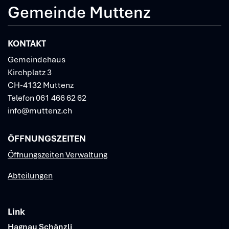
Gemeinde Muttenz
KONTAKT
Gemeindehaus
Kirchplatz 3
CH-4132 Muttenz
Telefon
061 466 62 62
info@muttenz.ch
ÖFFNUNGSZEITEN
Öffnungszeiten Verwaltung
Abteilungen
Link
Verschiedene Informationen
Hagnau Schänzli