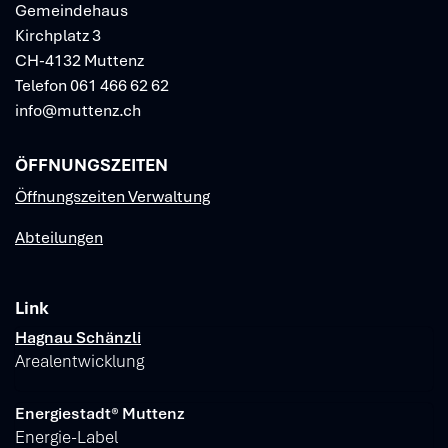
Gemeindehaus
Kirchplatz 3
CH-4132 Muttenz
Telefon
061 466 62 62
info@muttenz.ch
ÖFFNUNGSZEITEN
Öffnungszeiten Verwaltung
Abteilungen
Link
Verschiedene Informationen
Hagnau Schänzli
Arealentwicklung
Energiestadt® Muttenz
Energie-Label