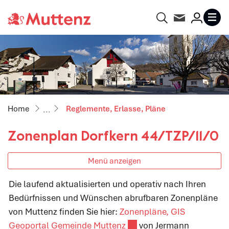
Gemeinde Muttenz
Suche
Kontakt
Login
MENU
zur Startseite
Direkt zur Hauptnavigation
Direkt zum Inhalt
Direkt zur Suche
Direkt zum Stichwortverzeichnis
(ausgewählt)
Reglemente, Erlasse, Pläne
Zonenplan Dorfkern 44/TZP/11/0
Menü anzeigen
Die laufend aktualisierten und operativ nach Ihren
Bedürfnissen und Wünschen abrufbaren Zonenpläne
Zugehörige Objekte
von Muttenz finden Sie hier:
Zonenpläne, GIS
Externer Link wird in eine
Geoportal Gemeinde Muttenz
von Jermann