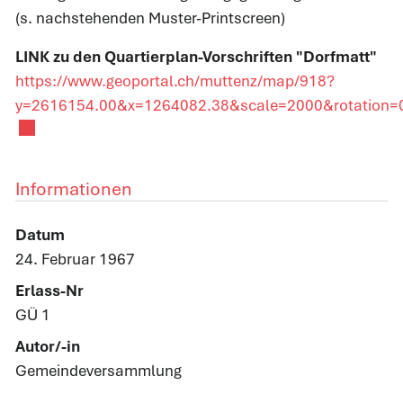
(s. nachstehenden Muster-Printscreen)
LINK zu den Quartierplan-Vorschriften "Dorfmatt"
https://www.geoportal.ch/muttenz/map/918?
y=2616154.00&x=1264082.38&scale=2000&rotation=
Externer Link wird in einem neuen Fenster geöffnet.
Informationen
Datum
24. Februar 1967
Erlass-Nr
GÜ 1
Autor/-in
Gemeindeversammlung