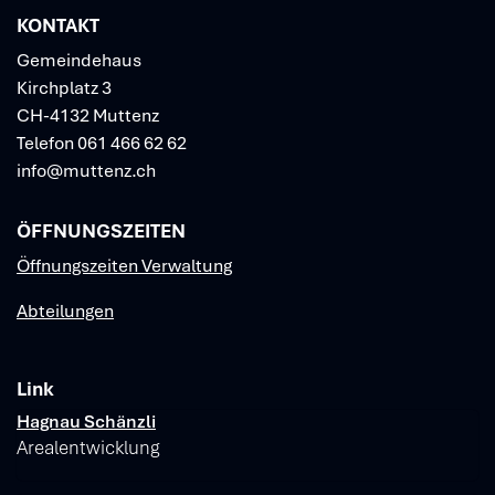
KONTAKT
Gemeindehaus
Kirchplatz 3
CH-4132 Muttenz
Telefon
061 466 62 62
info@muttenz.ch
ÖFFNUNGSZEITEN
Öffnungszeiten Verwaltung
Abteilungen
Link
Verschiedene Informationen
Hagnau Schänzli
Arealentwicklung