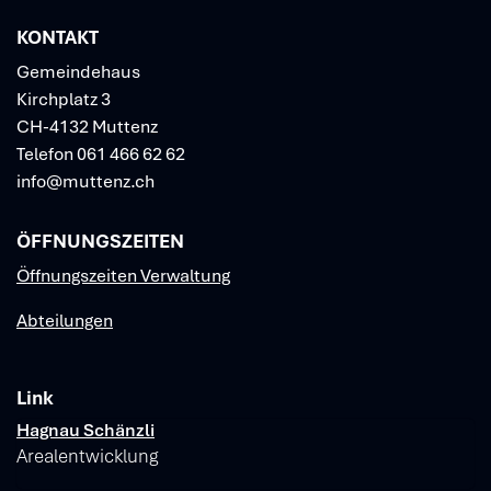
KONTAKT
Gemeindehaus
Kirchplatz 3
CH-4132 Muttenz
Telefon
061 466 62 62
info@muttenz.ch
ÖFFNUNGSZEITEN
Öffnungszeiten Verwaltung
Abteilungen
Link
Verschiedene Informationen
Hagnau Schänzli
Arealentwicklung