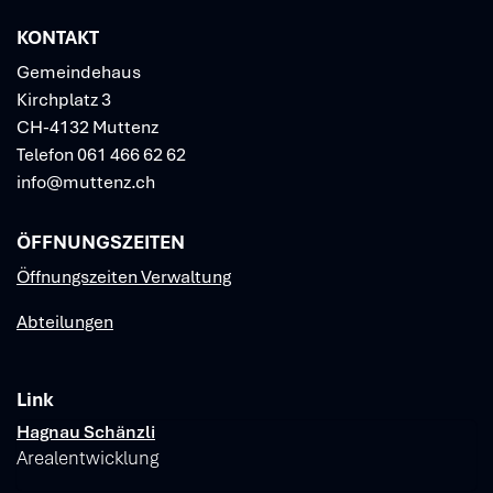
KONTAKT
Gemeindehaus
Kirchplatz 3
CH-4132 Muttenz
Telefon
061 466 62 62
info@muttenz.ch
ÖFFNUNGSZEITEN
Öffnungszeiten Verwaltung
Abteilungen
Link
Verschiedene Informationen
Hagnau Schänzli
Arealentwicklung