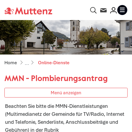
Gemeinde Muttenz
Suche
Kontakt
Login
MENU
zur Startseite
Direkt zur Hauptnavigation
Direkt zum Inhalt
Direkt zur Suche
Direkt zum Stichwortverzeichnis
(ausgewählt)
Online-Dienste
MMN - Plombierungsantrag
Menü anzeigen
Beachten Sie bitte die MMN-Dienstleistungen
(Multimedianetz der Gemeinde für TV/Radio, Internet
Zugehörige Objekte
und Telefonie, Senderliste, Anschlussbeiträge und
Gebühren) in der Rubrik