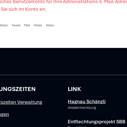
iches Benutzerkonto für Ihre Administrations-E-Mail-Adres
Sie sich im Konto an.
Teilen
Tweet
Mail
Teilen
Teilen
z
UNGSZEITEN
LINK
Verschiedene Informa
Hagnau Schänzli
szeiten Verwaltung
Arealentwicklung
ngen
Entflechtungsprojekt SBB