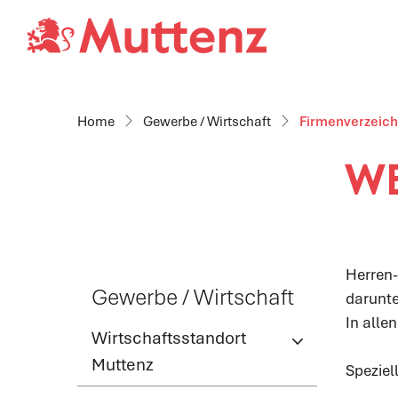
Gemeinde Mut
zur Startseite
Direkt zur Hauptnavigation
Direkt zum Inhalt
Direkt zur Suche
Direkt zum Stichwortverzeichnis
Gewerbe / Wirtschaft
Firmenverzeich
WE
Herren-
Gewerbe / Wirtschaft
darunte
In alle
Wirtschaftsstandort
Muttenz
Speziel