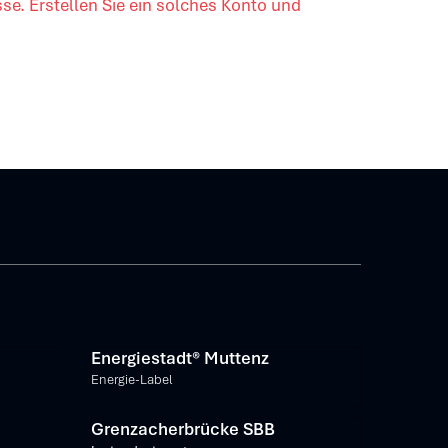
se. Erstellen Sie ein solches Konto und
tionen
Energiestadt® Muttenz
Energie-Label
Grenzacherbrücke SBB