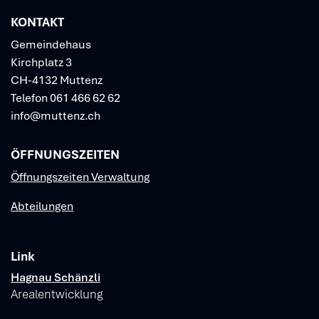
KONTAKT
Gemeindehaus
Kirchplatz 3
CH-4132 Muttenz
Telefon
061 466 62 62
info@muttenz.ch
ÖFFNUNGSZEITEN
Öffnungszeiten Verwaltung
Abteilungen
Link
Verschiedene Informationen
Hagnau Schänzli
Arealentwicklung