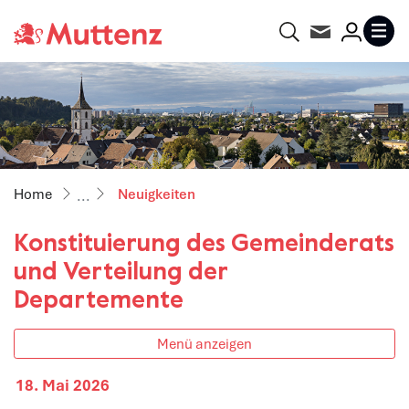
Gemeinde Muttenz
Suche
Kontakt
Login
MENU
zur Startseite
Direkt zur Hauptnavigation
Direkt zum Inhalt
Direkt zur Suche
Direkt zum Stichwortverzeichnis
(ausgewählt)
Neuigkeiten
Konstituierung des Gemeinderats
und Verteilung der
Departemente
Menü anzeigen
18. Mai 2026