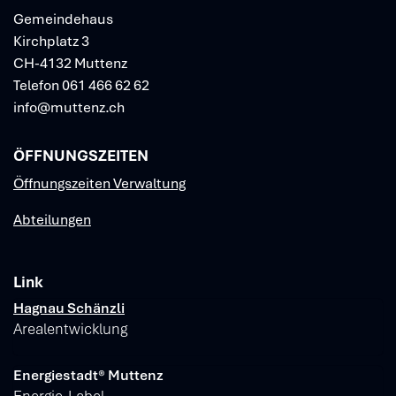
Gemeindehaus
Kirchplatz 3
CH-4132 Muttenz
Telefon
061 466 62 62
info@muttenz.ch
ÖFFNUNGSZEITEN
Öffnungszeiten Verwaltung
Abteilungen
Link
Verschiedene Informationen
Hagnau Schänzli
Arealentwicklung
Energiestadt® Muttenz
Energie-Label