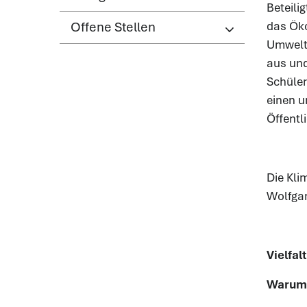
Beteili
Offene Stellen
das Öko
Umwelt-
aus und
Schüler
einen u
Öffentli
Die Kli
Wolfgan
Vielfal
Warum B