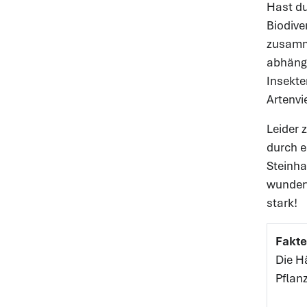
Hast du
Biodive
zusamme
abhängi
Insekte
Artenvi
Leider 
durch e
Steinha
wunderv
stark!
Fakte
Die H
Pflan