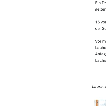
Ein Dr
gelte
15 vo
der S
Vor m
Lachs
Anlag
Lachs
Laura, 