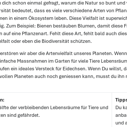
 dich schon einmal gefragt, warum die Natur so bunt und vie
rsität bedeutet, dass es viele verschiedene Arten von Pflan
n in einem Ökosystem leben. Diese Vielfalt ist superwicht
g. Zum Beispiel: Bienen bestäuben Blumen, damit diese Fr
n auf eine Pflanzenart. Fehlt diese Art, fehlt bald auch dies
elfalt oder eben die Biodiversität schützen.
zerstören wir aber die Artenvielfalt unseres Planeten. Wenn
infache Massnahmen im Garten für viele Tiere Lebensräume
ufen ein ideales Versteck für Eidechsen. Wenn Du willst, 
ollen Planeten auch noch geniessen kann, musst du ihn m
n:
Tipp
älfte der verbleibenden Lebensräume für Tiere und
Du ka
zen sind gefährdet.
anba
und a