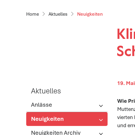
(ausgewählt)
Aktuelles
Neuigkeiten
Kl
Sc
19. Ma
Aktuelles
Wie
Pr
Anlässe
Muttenz
vierten
Neuigkeiten
und err
(ausgewählt)
Neuigkeiten Archiv