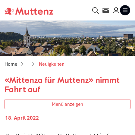
Gemeinde Muttenz
Suche
Kontakt
Login
MENU
zur Startseite
Direkt zur Hauptnavigation
Direkt zum Inhalt
Direkt zur Suche
Direkt zum Stichwortverzeichnis
(ausgewählt)
Neuigkeiten
«Mittenza für Muttenz» nimmt
Fahrt auf
Menü anzeigen
18. April 2022