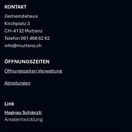
KONTAKT
Gemeindehaus
Kirchplatz 3
CH-4132 Muttenz
Telefon
061 466 62 62
info@muttenz.ch
ÖFFNUNGSZEITEN
Öffnungszeiten Verwaltung
Abteilungen
Link
Verschiedene Informationen
Hagnau Schänzli
Arealentwicklung