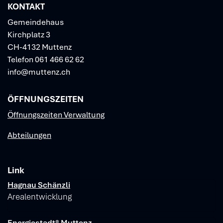
KONTAKT
Gemeindehaus
Kirchplatz 3
CH-4132 Muttenz
Telefon
061 466 62 62
info@muttenz.ch
ÖFFNUNGSZEITEN
Öffnungszeiten Verwaltung
Abteilungen
Link
Verschiedene Informationen
Hagnau Schänzli
Arealentwicklung
Energiestadt® Muttenz