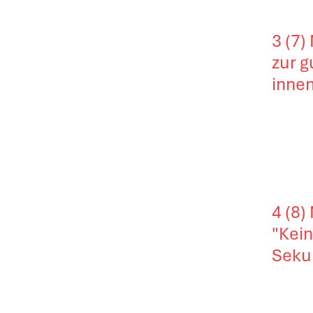
3 (7)
zur g
innen
4 (8)
"Kei
Seku