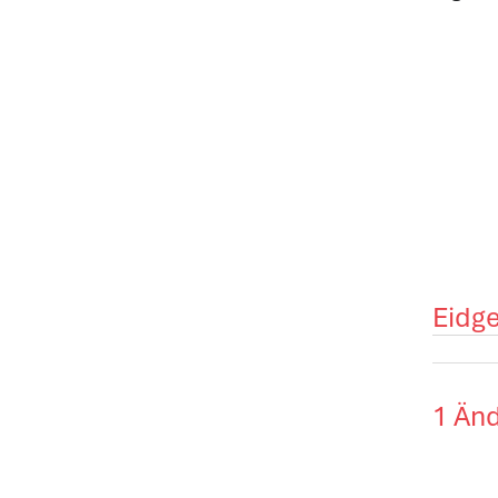
Eidg
1 Än