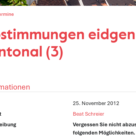
(ausgewählt)
ermine
stimmungen eidgenös
ntonal (3)
rmationen
hörige Objekte
25. November 2012
t
Beat Schreier
eibung
Vergessen Sie nicht abzu
folgenden Möglichkeiten.