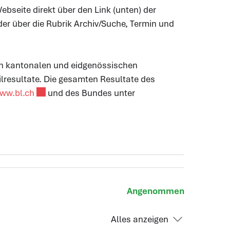
ebseite direkt über den Link (unten) der
er über die Rubrik Archiv/Suche, Termin und
on kantonalen und eidgenössischen
lresultate. Die gesamten Resultate des
Externer Link wird in einem neuen Fenster geöffne
ww.bl.ch
und des Bundes unter
nk wird in einem neuen Fenster geöffnet.
Angenommen
Alles anzeigen