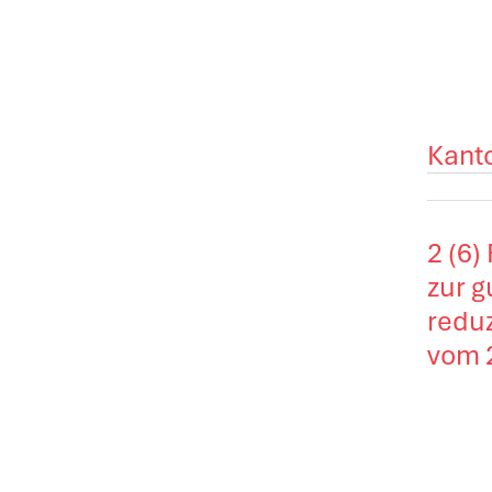
Kant
2 (6)
zur g
redu
vom 